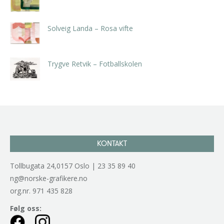
kr
5.250,00
inkl. 5% kunstavgift
Solveig Landa – Rosa vifte
kr
5.250,00
inkl. 5% kunstavgift
Trygve Retvik – Fotballskolen
kr
2.940,00
inkl. 5% kunstavgift
KONTAKT
Tollbugata 24,0157 Oslo | 23 35 89 40
ng@norske-grafikere.no
org.nr. 971 435 828
Følg oss: