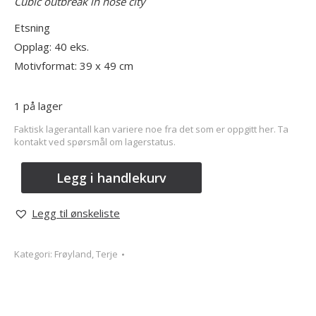
Cubic outbreak in nose city
Etsning
Opplag: 40 eks.
Motivformat: 39 x 49 cm
1 på lager
Faktisk lagerantall kan variere noe fra det som er oppgitt her. Ta
kontakt ved spørsmål om lagerstatus.
Legg i handlekurv
Legg til ønskeliste
Kategori:
Frøyland, Terje