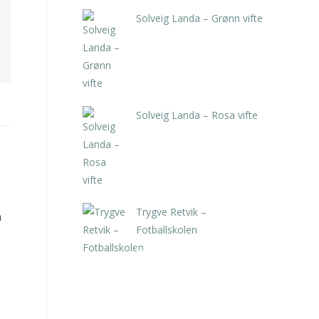
Solveig Landa – Grønn vifte
kr
5.250,00
inkl. 5% kunstavgift
Solveig Landa – Rosa vifte
kr
5.250,00
inkl. 5% kunstavgift
Trygve Retvik –
n
Fotballskolen
kr
2.940,00
inkl. 5% kunstavgift