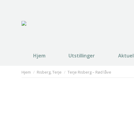
Hjem
Utstillinger
Aktuel
You are here:
Hjem
Risberg, Terje
Terje Risberg – Rød låve