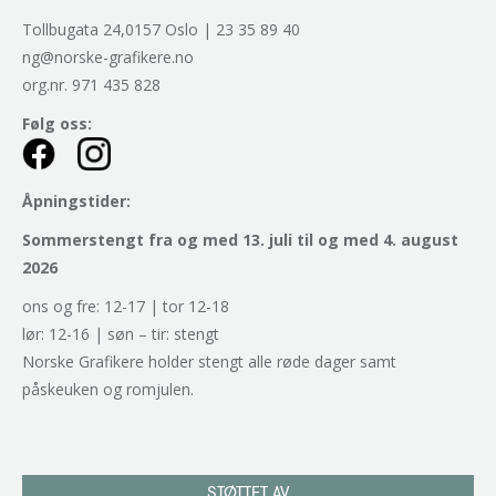
Tollbugata 24,0157 Oslo | 23 35 89 40
ng@norske-grafikere.no
org.nr. 971 435 828
Følg oss:
Åpningstider:
Sommerstengt fra og med 13. juli til og med 4. august
2026
ons og fre: 12-17 | tor 12-18
lør: 12-16 | søn – tir: stengt
Norske Grafikere holder stengt alle røde dager samt
påskeuken og romjulen.
STØTTET AV