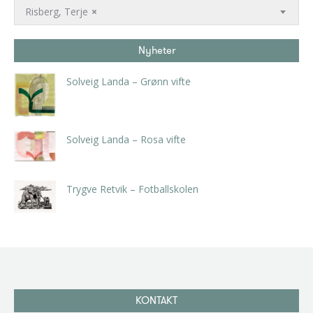
Risberg, Terje
×
Nyheter
Solveig Landa – Grønn vifte
kr
5.250,00
inkl. 5% kunstavgift
Solveig Landa – Rosa vifte
kr
5.250,00
inkl. 5% kunstavgift
Trygve Retvik – Fotballskolen
kr
2.940,00
inkl. 5% kunstavgift
KONTAKT