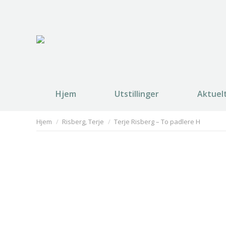
Hjem
Utstillinger
Aktuel
You are here:
Hjem
Risberg, Terje
Terje Risberg – To padlere H