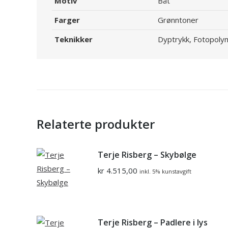
Motiv
Båt
Farger
Grønntoner
Teknikker
Dyptrykk, Fotopoly
Relaterte produkter
Terje Risberg – Skybølge
kr
4.515,00
inkl. 5% kunstavgift
Terje Risberg – Padlere i lys