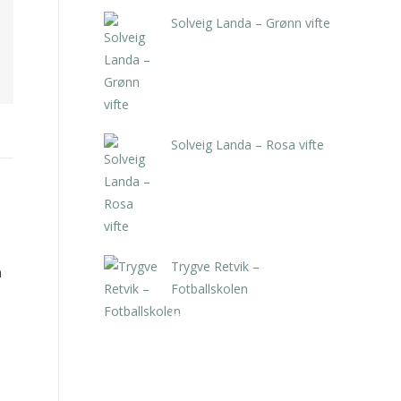
Solveig Landa – Grønn vifte
kr
5.250,00
inkl. 5% kunstavgift
Solveig Landa – Rosa vifte
kr
5.250,00
inkl. 5% kunstavgift
Trygve Retvik –
n
Fotballskolen
kr
2.940,00
inkl. 5% kunstavgift