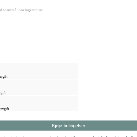
ed spørsmål om lagerstatus.
vgift
gift
tavgift
Kjøpsbetingelser