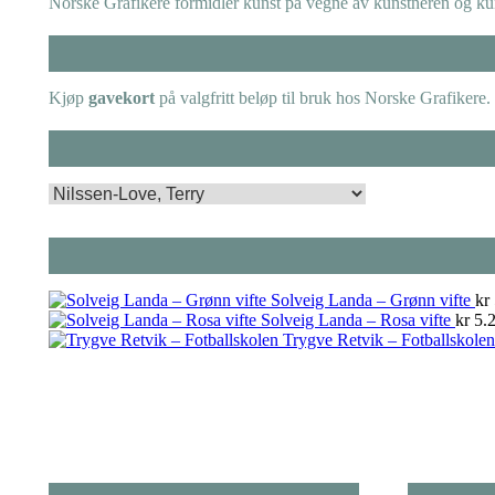
Norske Grafikere formidler kunst på vegne av kunstneren og kuns
Kjøp
gavekort
på valgfritt beløp til bruk hos Norske Grafikere.
Solveig Landa – Grønn vifte
kr
Solveig Landa – Rosa vifte
kr
5.2
Trygve Retvik – Fotballskolen