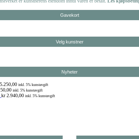
tverket er kunstnerens eiendom inntil varen er betalt.
Les kjøpsbetin
Gavekort
Velg kunstner
Nyheter
5.250,00
inkl. 5% kunstavgift
50,00
inkl. 5% kunstavgift
kr
2.940,00
inkl. 5% kunstavgift