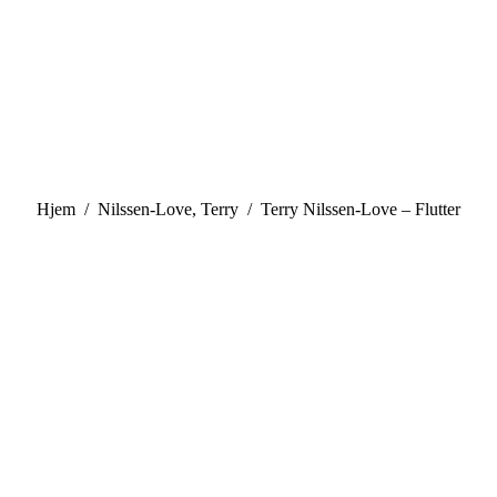
You are here:
Hjem
Nilssen-Love, Terry
Terry Nilssen-Love – Flutter