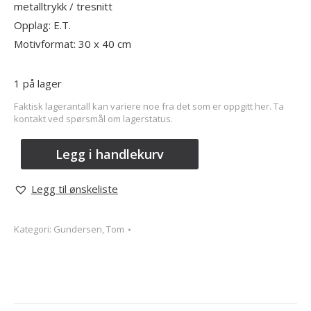
metalltrykk / tresnitt
Opplag: E.T.
Motivformat: 30 x 40 cm
1 på lager
Faktisk lagerantall kan variere noe fra det som er oppgitt her. Ta
kontakt ved spørsmål om lagerstatus.
Legg i handlekurv
Legg til ønskeliste
Kategori:
Gundersen, Tom