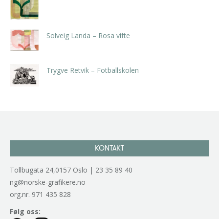
kr
5.250,00
inkl. 5% kunstavgift
Solveig Landa – Rosa vifte
kr
5.250,00
inkl. 5% kunstavgift
Trygve Retvik – Fotballskolen
kr
2.940,00
inkl. 5% kunstavgift
KONTAKT
Tollbugata 24,0157 Oslo | 23 35 89 40
ng@norske-grafikere.no
org.nr. 971 435 828
Følg oss: