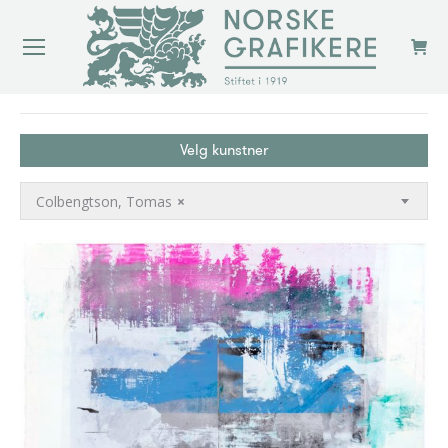
You are here:
Velg kunstner
Colbengtson, Tomas
×