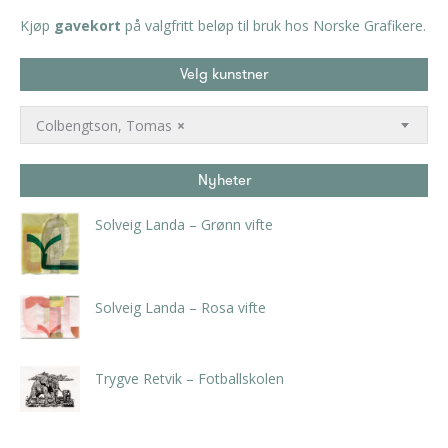
Kjøp
gavekort
på valgfritt beløp til bruk hos Norske Grafikere.
Velg kunstner
Colbengtson, Tomas
×
Nyheter
Solveig Landa – Grønn vifte
kr
5.250,00
inkl. 5% kunstavgift
Solveig Landa – Rosa vifte
kr
5.250,00
inkl. 5% kunstavgift
Trygve Retvik – Fotballskolen
kr
2.940,00
inkl. 5% kunstavgift