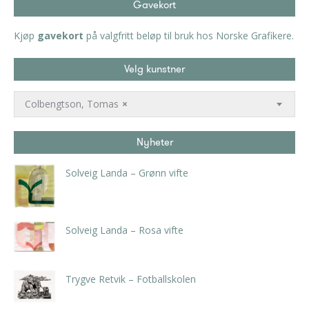
Gavekort
Kjøp
gavekort
på valgfritt beløp til bruk hos Norske Grafikere.
Velg kunstner
Colbengtson, Tomas
×
Nyheter
Solveig Landa – Grønn vifte
kr
5.250,00
inkl. 5% kunstavgift
Solveig Landa – Rosa vifte
kr
5.250,00
inkl. 5% kunstavgift
Trygve Retvik – Fotballskolen
kr
2.940,00
inkl. 5% kunstavgift