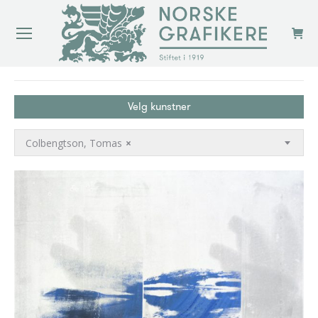
You are here:
Velg kunstner
Colbengtson, Tomas
×