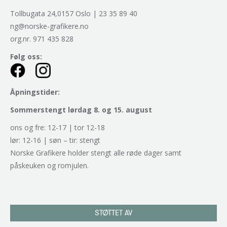
Tollbugata 24,0157 Oslo | 23 35 89 40
ng@norske-grafikere.no
org.nr. 971 435 828
Følg oss:
Åpningstider:
Sommerstengt lørdag 8. og 15. august
ons og fre: 12-17 | tor 12-18
lør: 12-16 | søn – tir: stengt
Norske Grafikere holder stengt alle røde dager samt
påskeuken og romjulen.
STØTTET AV