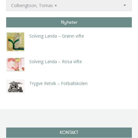
Colbengtson, Tomas
×
Nyheter
Solveig Landa – Grønn vifte
kr
5.250,00
inkl. 5% kunstavgift
Solveig Landa – Rosa vifte
kr
5.250,00
inkl. 5% kunstavgift
Trygve Retvik – Fotballskolen
kr
2.940,00
inkl. 5% kunstavgift
KONTAKT