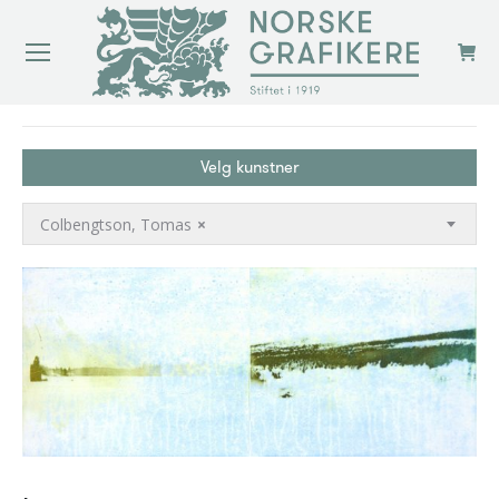
You are here:
Velg kunstner
Colbengtson, Tomas
×