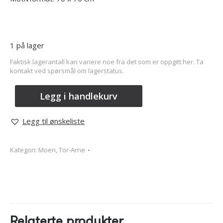
1 på lager
Faktisk lagerantall kan variere noe fra det som er oppgitt her. Ta
kontakt ved spørsmål om lagerstatus.
Legg i handlekurv
Legg til ønskeliste
Kategori:
Moen, Tor-Arne
Relaterte produkter