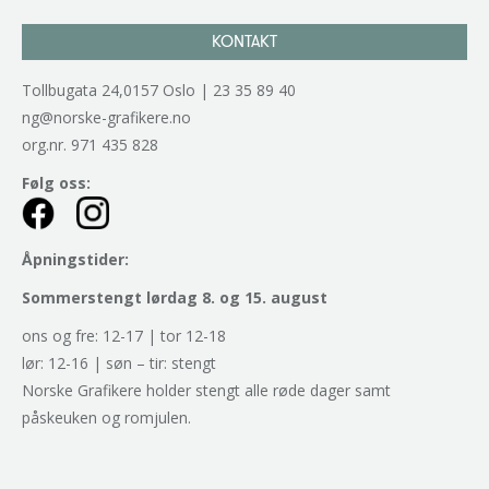
KONTAKT
Tollbugata 24,0157 Oslo | 23 35 89 40
ng@norske-grafikere.no
org.nr. 971 435 828
Følg oss:
Åpningstider:
Sommerstengt lørdag 8. og 15. august
ons og fre: 12-17 | tor 12-18
lør: 12-16 | søn – tir: stengt
Norske Grafikere holder stengt alle røde dager samt
påskeuken og romjulen.