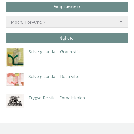
Velg kunstner
Moen, Tor-Arne
×
Nyheter
Solveig Landa – Grønn vifte
kr
5.250,00
inkl. 5% kunstavgift
Solveig Landa – Rosa vifte
kr
5.250,00
inkl. 5% kunstavgift
Trygve Retvik – Fotballskolen
kr
2.940,00
inkl. 5% kunstavgift