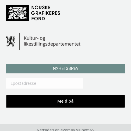
NYHETSBREV
Nettsiden er levert av
VIPnett AS