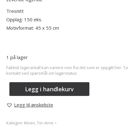
Tresnitt
Opplag: 150 eks.
Motivformat: 45 x 55 cm
1 på lager
Faktisk lagerantall kan variere noe fra det som er oppgitt her. Ta
kontakt ved spørsmål om lagerstatus.
Legg i handlekurv
Legg til ønskeliste
Kategori:
Moen, Tor-Arne