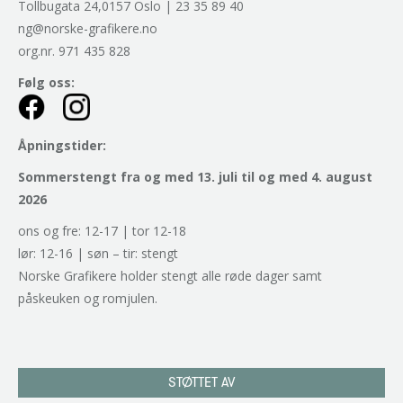
Tollbugata 24,0157 Oslo | 23 35 89 40
ng@norske-grafikere.no
org.nr. 971 435 828
Følg oss:
Åpningstider:
Sommerstengt fra og med 13. juli til og med 4. august
2026
ons og fre: 12-17 | tor 12-18
lør: 12-16 | søn – tir: stengt
Norske Grafikere holder stengt alle røde dager samt
påskeuken og romjulen.
STØTTET AV