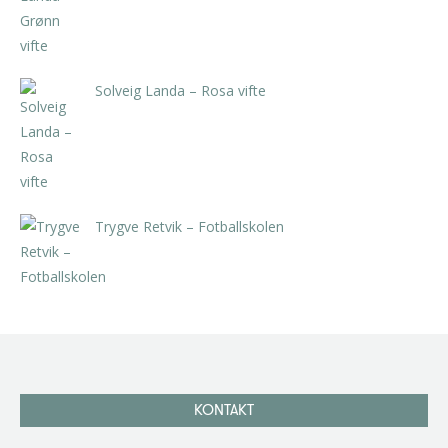
Solveig Landa – Rosa vifte
kr
5.250,00
inkl. 5% kunstavgift
Trygve Retvik – Fotballskolen
kr
2.940,00
inkl. 5% kunstavgift
KONTAKT