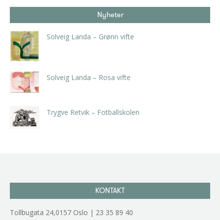
Nyheter
Solveig Landa – Grønn vifte
kr
5.250,00
inkl. 5% kunstavgift
Solveig Landa – Rosa vifte
kr
5.250,00
inkl. 5% kunstavgift
Trygve Retvik – Fotballskolen
kr
2.940,00
inkl. 5% kunstavgift
KONTAKT
Tollbugata 24,0157 Oslo | 23 35 89 40