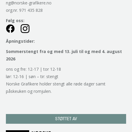
ng@norske-grafikere.no
org.nr. 971 435 828
Følg oss:
Åpningstider:
Sommerstengt fra og med 13. juli til og med 4. august
2026
ons og fre: 12-17 | tor 12-18
lør: 12-16 | søn – tir: stengt
Norske Grafikere holder stengt alle røde dager samt
påskeuken og romjulen.
STØTTET AV