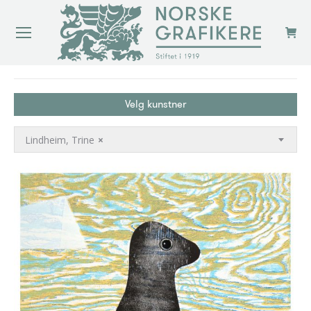
You are here:
Velg kunstner
Lindheim, Trine
×