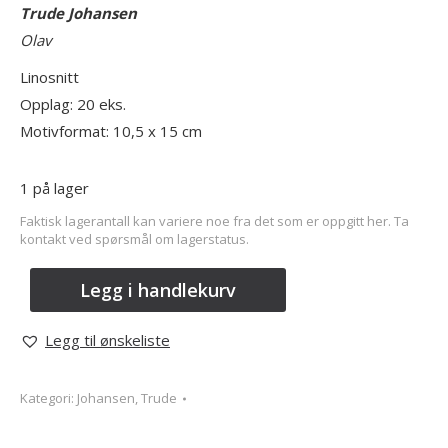
Trude Johansen
Olav
Linosnitt
Opplag: 20 eks.
Motivformat: 10,5 x 15 cm
1 på lager
Faktisk lagerantall kan variere noe fra det som er oppgitt her. Ta
kontakt ved spørsmål om lagerstatus.
Legg i handlekurv
Legg til ønskeliste
Kategori:
Johansen, Trude