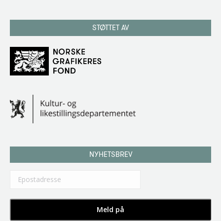
STØTTET AV
NYHETSBREV