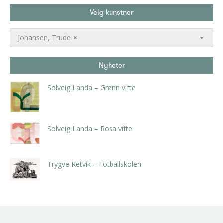
Velg kunstner
Johansen, Trude
×
Nyheter
Solveig Landa – Grønn vifte
kr
5.250,00
inkl. 5% kunstavgift
Solveig Landa – Rosa vifte
kr
5.250,00
inkl. 5% kunstavgift
Trygve Retvik – Fotballskolen
kr
2.940,00
inkl. 5% kunstavgift