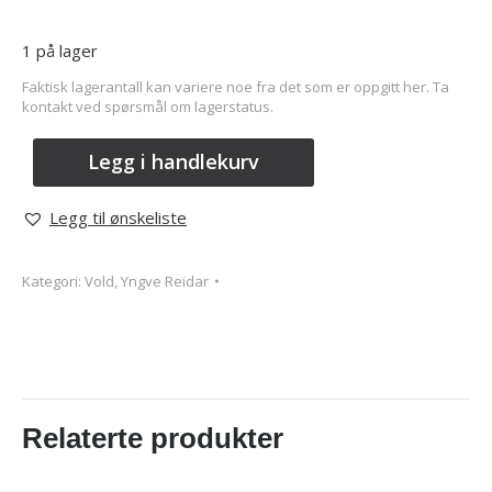
1 på lager
Faktisk lagerantall kan variere noe fra det som er oppgitt her. Ta
kontakt ved spørsmål om lagerstatus.
Legg i handlekurv
Legg til ønskeliste
Kategori:
Vold, Yngve Reidar
Relaterte produkter