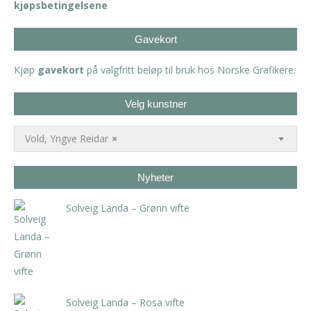
kjøpsbetingelsene
Gavekort
Kjøp
gavekort
på valgfritt beløp til bruk hos Norske Grafikere.
Velg kunstner
Vold, Yngve Reidar
×
Nyheter
Solveig Landa – Grønn vifte
kr
5.250,00
inkl. 5% kunstavgift
Solveig Landa – Rosa vifte