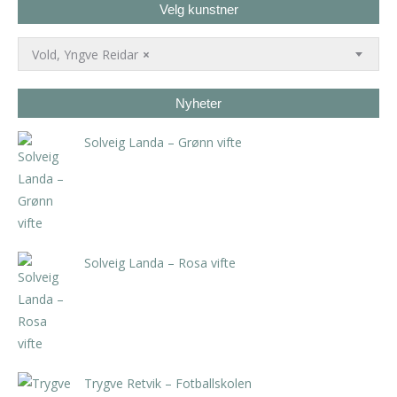
Velg kunstner
Vold, Yngve Reidar
×
Nyheter
Solveig Landa – Grønn vifte
kr
5.250,00
inkl. 5% kunstavgift
Solveig Landa – Rosa vifte
kr
5.250,00
inkl. 5% kunstavgift
Trygve Retvik – Fotballskolen