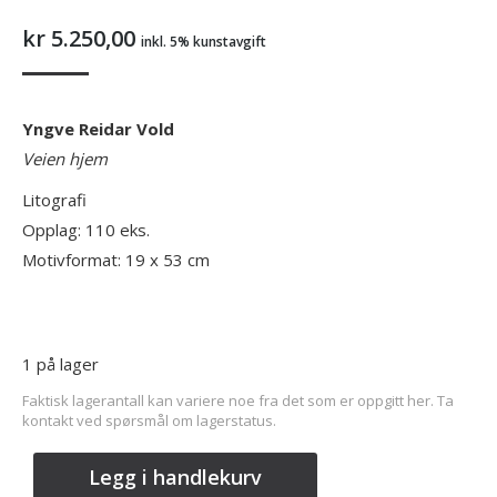
kr
5.250,00
inkl. 5% kunstavgift
Yngve Reidar Vold
Veien hjem
Litografi
Opplag: 110 eks.
Motivformat: 19 x 53 cm
1 på lager
Faktisk lagerantall kan variere noe fra det som er oppgitt her. Ta
kontakt ved spørsmål om lagerstatus.
Legg i handlekurv