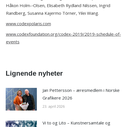
Håkon Holm-­‐Olsen, Elisabeth Rydland Nilssen, Ingrid
Randberg, Susanna Kajermo Törner, Yilei Wang.
www.codexpolaris.com
www.codexfoundation.org/codex-2019/2019-schedule-of-
events
Lignende nyheter
Jan Pettersson – æresmedlem i Norske
Grafikere 2026
23. april 2026
Vi to og Lito – Kunstnersamtale og