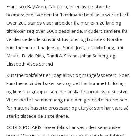
Francisco Bay Area, California, er en av de største
bokmessene i verden for ‘handmade book as a work of art’.
Over 200 stands viser arbeider fra mer enn 20 land og
tiltrekker seg over 5000 besøkende, inkludert samlere fra
verdensledende kunstinstitusjoner og bibliotek. Norske
kunstnerne er Tina Jonsbu, Sarah Jost, Rita Marhaug, Imi
Maufe, David Rios, Randi A. Strand, Johan Solberg og
Elisabeth Alsos Strand.
Kunstnerbokfeltet er i dag aktivt og mangefassetert. Noen
kunstnere binder bøker selv og det har kommet til forlag
og kunstnergrupper som har anskaffet produksjonsutstyr.
Vi ser dette i sammenheng med den generelle interessen
for materialbaserte prosesser og uttrykk som har vært så
sterkt tilstede de siste årene.
CODEX POLARIS’ hovedfokus har vært den sensoriske
boken. Våre initiativ fokuserer på boken som kunstobjekt,