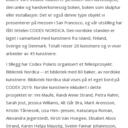
den unike og handverksmessig boken, boken som skulptur
eller installasjon. Det er også denne type objekt vi
presenterer på messen i San Francisco, og vår utstilling har
fått tittelen CODEX NORDICA. Den nordiske standen er
laget i samarbeid med kunstnere fra Island, Finland,
Sverige og Denmark. Totalt reiser 20 kunstnere og vi viser
arbeider av 45 kunstnere.
I tillegg har Codex Polaris organisert et fellesprosjekt:
Bibliotek Nordica -­‐ et bibliotek med 80 bøker, av nordiske
kunstnere. Bibliotek Nordica skal vises på et eget bord på
CODEX 2019. Norske kunstnere inkludert i dette
prosjektet er: Imi Maufe, Randi Annie Strand, Petra Rahm,
Sarah Jost, Jessica Williams, Alt Går Bra, Marit Aronsson,
Kristin Tårnesvik, Lisa Him-­‐Jensen, Katazanya Roman,
Alexandra Jegerstedt, Kirsti Van Hoegee, Elisabet Alsos
Strand, Karen Helga Maustig, Sveinn Fannar Johannsson,