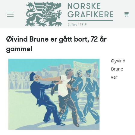
Øivind Brune er gått bort, 72 år
gammel
Øyvind
Brune
var