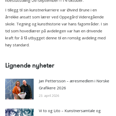
hoestutstilling-26-september—14-oktober.
I tillegg til sin kunstnerkarriere var Øivind Brune i en
årrekke ansatt som lærer ved Oppegård Videregående
skole. Tegning og kunsthistorie var hans fagområder. I sin
tid som hovedlærer på avdelingen var han en drivende
kraft for å få utbygget denne til en romslig avdeling med
høy standard.
Lignende nyheter
Jan Pettersson – æresmedlem i Norske
Grafikere 2026
23. april 2026
Vi to og Lito – Kunstnersamtale og