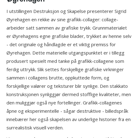
I utstillingen Destruksjon og Skapelse presenterer Sigrid
Øyrehagen en rekke av sine grafikk-collager: collage-
arbeider satt sammen av grafiske trykk. Grunnmaterialet
er Øyrehagens egne grafiske blader, trykket av henne selv
­- det originale og håndlagde er et viktig premiss for
Øyrehagen. Dette materielle utgangspunktet er i tillegg
produsert spesielt med tanke på grafikk-collagene som
ferdig uttrykk. Slik settes forskjellige grafiske virkninger
sammen i collagens brutte, oppkuttede form, og
forskjellige valører og teksturer blir synlige. Den stakkato
konstruksjonen synliggjør dermed stofflige kvaliteter, men
den muliggjør også nye fortellinger. Grafikk-collagenes
åpne og eksperimentelle ­- sågar destruktive ­- billedspråk
innebærer her også skapelsen av underlige historier fra en
surrealistisk visuell verden.