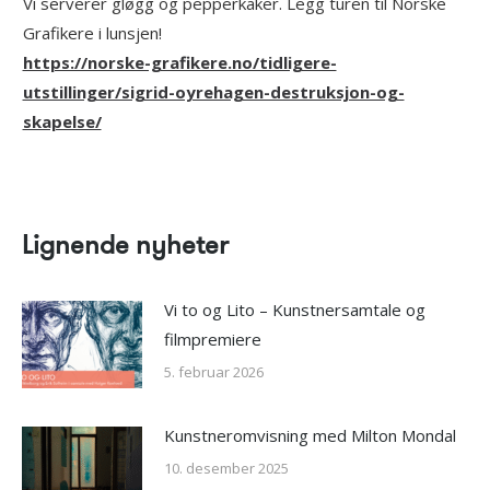
Vi serverer gløgg og pepperkaker. Legg turen til Norske
Grafikere i lunsjen!
https://norske-grafikere.no/tidligere-
utstillinger/sigrid-oyrehagen-destruksjon-og-
skapelse/
Lignende nyheter
Vi to og Lito – Kunstnersamtale og
filmpremiere
5. februar 2026
Kunstneromvisning med Milton Mondal
10. desember 2025