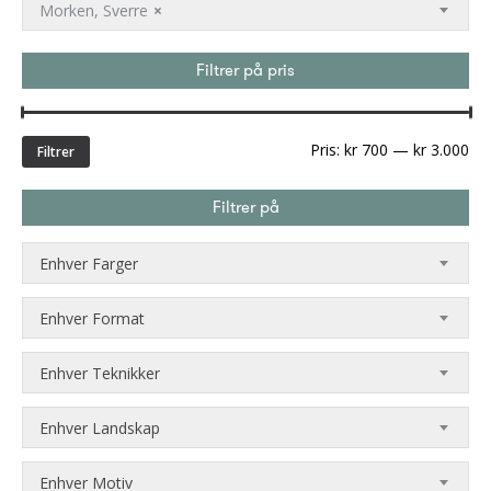
Morken, Sverre
×
Filtrer på pris
Min
Ma
Pris:
kr 700
—
kr 3.000
Filtrer
pri
Filtrer på
Enhver Farger
Enhver Format
Enhver Teknikker
Enhver Landskap
Enhver Motiv