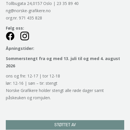
Tollbugata 24,0157 Oslo | 23 35 89 40
ng@norske-grafikere.no
org.nr. 971 435 828
Følg oss:
Åpningstider:
Sommerstengt fra og med 13. juli til og med 4. august
2026
ons og fre: 12-17 | tor 12-18
lør: 12-16 | søn – tir: stengt
Norske Grafikere holder stengt alle røde dager samt
påskeuken og romjulen.
STØTTET AV