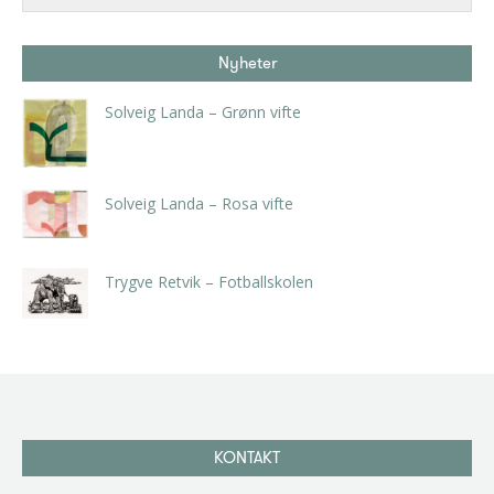
Nyheter
Solveig Landa – Grønn vifte
kr
5.250,00
inkl. 5% kunstavgift
Solveig Landa – Rosa vifte
kr
5.250,00
inkl. 5% kunstavgift
Trygve Retvik – Fotballskolen
kr
2.940,00
inkl. 5% kunstavgift
KONTAKT