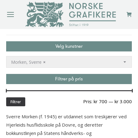
You are here:
Velg kunstner
Morken, Sverre
×
Filtrer på pris
Min
Ma
Pris:
kr 700
—
kr 3.000
Filtrer
pri
Sverre Morken (f. 1945) er utdannet som treskjærer ved
Hjerleids husflidsskole på Dovre, og deretter
bokkunstlinjen på Statens håndverks- og