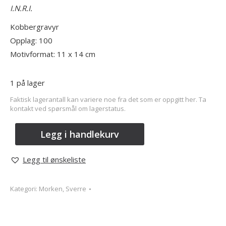
I.N.R.I.
Kobbergravyr
Opplag: 100
Motivformat: 11 x 14 cm
1 på lager
Faktisk lagerantall kan variere noe fra det som er oppgitt her. Ta
kontakt ved spørsmål om lagerstatus.
Legg i handlekurv
Legg til ønskeliste
Kategori:
Morken, Sverre