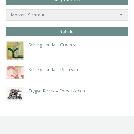
Morken, Sverre
×
Nyheter
Solveig Landa – Grønn vifte
kr
5.250,00
inkl. 5% kunstavgift
Solveig Landa – Rosa vifte
kr
5.250,00
inkl. 5% kunstavgift
Trygve Retvik – Fotballskolen
kr
2.940,00
inkl. 5% kunstavgift