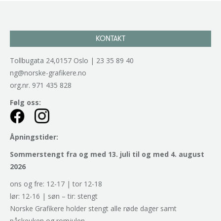
KONTAKT
Tollbugata 24,0157 Oslo | 23 35 89 40
ng@norske-grafikere.no
org.nr. 971 435 828
Følg oss:
Åpningstider:
Sommerstengt fra og med 13. juli til og med 4. august
2026
ons og fre: 12-17 | tor 12-18
lør: 12-16 | søn – tir: stengt
Norske Grafikere holder stengt alle røde dager samt
påskeuken og romjulen.