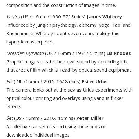
composition and the construction of images in time.
Yantra
(US / 16mm /1950-57/ 8mins)
James Whitney
Influenced by Jungian psychology, alchemy, yoga, Tao, and
Krishnamurti, Whitney spent seven years making this
hypnotic masterpiece.
Dresden Dynamo
(UK / 16mm / 1971/ 5 mins)
Lis Rhodes
Graphic images create their own sound by extending into
that area of film which is ‘read’ by optical sound equipment.
Elli
( NL /16mm / 2015-16/ 8 mins)
Ester Urlus
The camera looks out at the sea as Urlus experiments with
optical colour printing and overlays using various flicker
effects.
Set
(US / 16mm / 2016/ 10mins)
Peter Miller
A collective sunset created using thousands of
downloaded individual images.