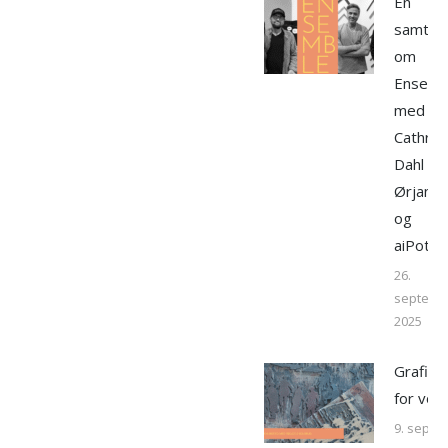
En
samtal
om
Ensemb
med
Cathrin
Dahl &
Ørjan A
og
aiPotiu
26.
septemb
2025
Grafikk
for vok
9. septe