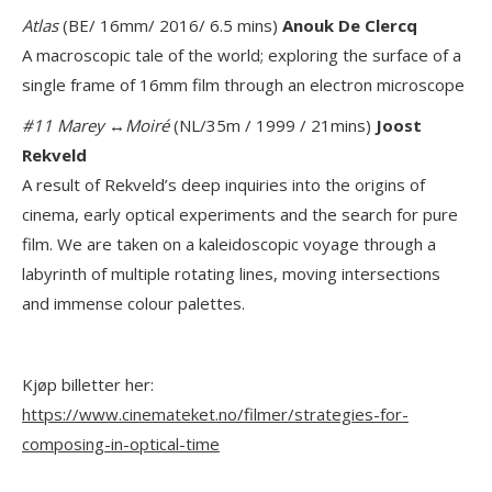
Atlas
(BE/ 16mm/ 2016/ 6.5 mins)
Anouk De Clercq
A macroscopic tale of the world; exploring the surface of a
single frame of 16mm film through an electron microscope
#11 Marey ↔Moiré
(NL/35m / 1999 / 21mins)
Joost
Rekveld
A result of Rekveld’s deep inquiries into the origins of
cinema, early optical experiments and the search for pure
film. We are taken on a kaleidoscopic voyage through a
labyrinth of multiple rotating lines, moving intersections
and immense colour palettes.
Kjøp billetter her:
https://www.cinemateket.no/filmer/strategies-for-
composing-in-optical-time