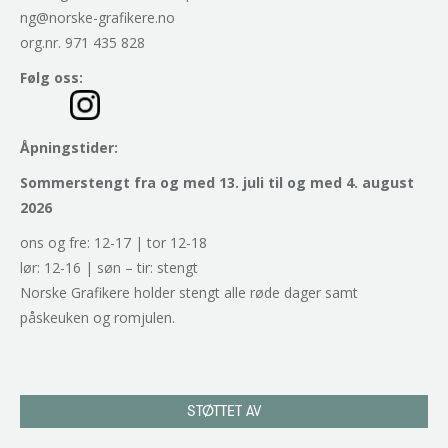
ng@norske-grafikere.no
org.nr. 971 435 828
Følg oss:
Åpningstider:
Sommerstengt fra og med 13. juli til og med 4. august
2026
ons og fre: 12-17 | tor 12-18
lør: 12-16 | søn – tir: stengt
Norske Grafikere holder stengt alle røde dager samt
påskeuken og romjulen.
STØTTET AV