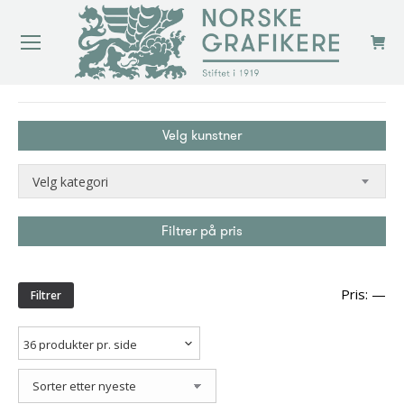
You are here:
Velg kunstner
Velg kategori
Filtrer på pris
Min
Ma
Pris:
—
Filtrer
pri