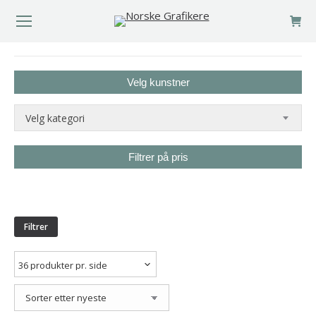
You are here:
Velg kunstner
Velg kategori
Filtrer på pris
Min.
Makspris
pris
Filtrer