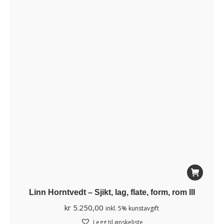
Linn Horntvedt – Sjikt, lag, flate, form, rom llI
kr
5.250,00
inkl. 5% kunstavgift
Legg til ønskeliste