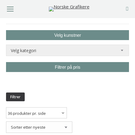
You are here:
Velg kunstner
Velg kategori
Filtrer på pris
Min.
Makspris
pris
Filtrer