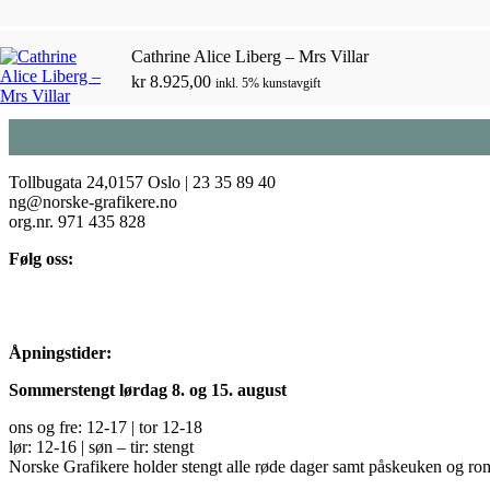
Cathrine Alice Liberg – Mrs Villar
kr
8.925,00
inkl. 5% kunstavgift
Tollbugata 24,0157 Oslo | 23 35 89 40
ng@norske-grafikere.no
org.nr. 971 435 828
Følg oss:
Åpningstider:
Sommerstengt lørdag 8. og 15. august
ons og fre: 12-17 | tor 12-18
lør: 12-16 | søn – tir: stengt
Norske Grafikere holder stengt alle røde dager samt påskeuken og ro