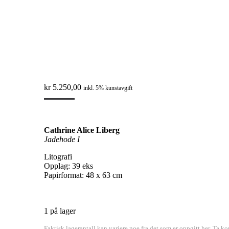
kr
5.250,00
inkl. 5% kunstavgift
Cathrine Alice Liberg
Jadehode I
Litografi
Opplag: 39 eks
Papirformat: 48 x 63 cm
1 på lager
Faktisk lagerantall kan variere noe fra det som er oppgitt her. Ta ko