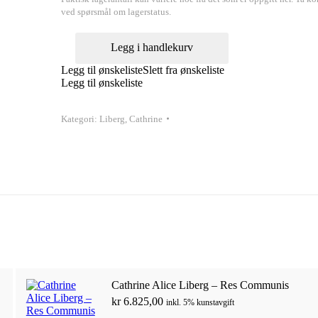
ved spørsmål om lagerstatus.
Cathrine
Legg i handlekurv
Alice
Liberg
Legg til ønskeliste
Slett fra ønskeliste
–
Legg til ønskeliste
Jadehode
I
antall
Kategori:
Liberg, Cathrine
Cathrine Alice Liberg – Res Communis
kr
6.825,00
inkl. 5% kunstavgift