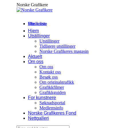
Skip
Norske Grafikere
to
content
Min konto
Ønskeliste
Hjem
Utstillinger
Utstillinger
Tidligere utstillinger
Norske Grafikeres magasin
Aktuelt
Om oss
Om oss
Kontakt oss
Besøk oss
Om originalgrafikk
Grafikkfilmer
Grafikkguiden
For kunstnere
Søknadsportal
Medlemsinfo
Norske Grafikeres Fond
Nettgalleri
Search: