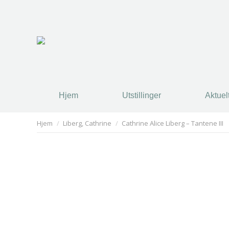
Hjem
Utstillinger
Aktuel
Hjem
Utstillinger
Aktuel
You are here:
Hjem
Liberg, Cathrine
Cathrine Alice Liberg – Tantene III