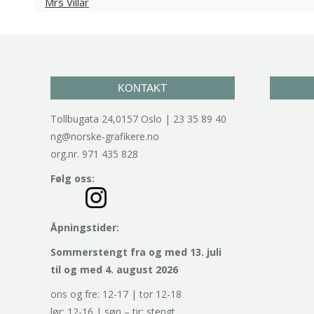
KONTAKT
Tollbugata 24,0157 Oslo | 23 35 89 40
ng@norske-grafikere.no
org.nr. 971 435 828
Følg oss:
Åpningstider:
Sommerstengt fra og med 13. juli
til og med 4. august 2026
ons og fre: 12-17 | tor 12-18
lør: 12-16 | søn – tir: stengt