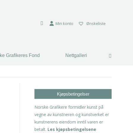
ke Grafikeres Fond
Nettgalleri
Search:
Min konto
Ønskeliste
ke Grafikeres Fond
Nettgalleri
Search:
Kjøpsbetingelser
Norske Grafikere formidler kunst på
vegne av kunstneren og kunstverket er
kunstnerens eiendom inntil varen er
betalt.
Les kjøpsbetingelsene