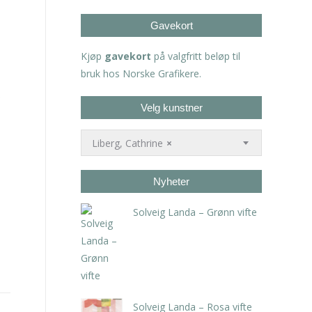
Gavekort
Kjøp
gavekort
på valgfritt beløp til
bruk hos Norske Grafikere.
Velg kunstner
Liberg, Cathrine
×
Nyheter
Solveig Landa – Grønn vifte
kr
5.250,00
inkl. 5% kunstavgift
Solveig Landa – Rosa vifte