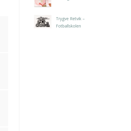
kr
5.250,00
inkl. 5% kunstavgift
Trygve Retvik –
Fotballskolen
kr
2.940,00
inkl. 5% kunstavgift