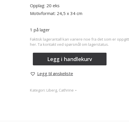
Opplag: 20 eks
Motivformat: 24,5 x 34 cm
1 på lager
Faktisk lagerantall kan variere noe fra det som er oppgitt
her. Ta kontakt ved spørsmål om lagerstatus.
Legg i handlekurv
Legg til ønskeliste
Kategori:
Liberg, Cathrine