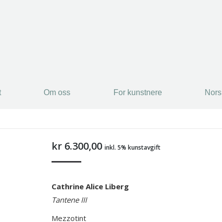
t
Om oss
For kunstnere
Nors
t
Om oss
For kunstnere
Nors
kr
6.300,00
inkl. 5% kunstavgift
Cathrine Alice Liberg
Tantene III
Mezzotint