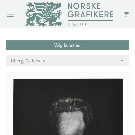
You are here:
Velg kunstner
Liberg, Cathrine
×