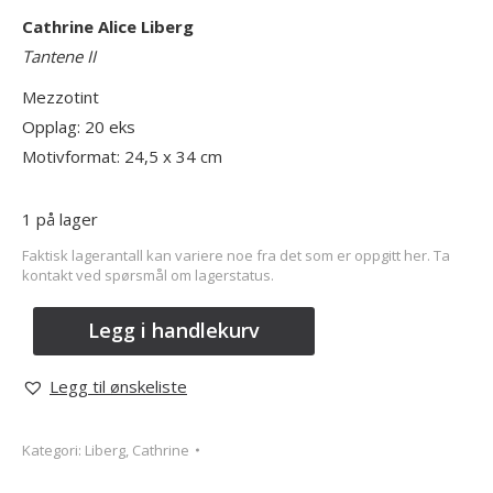
Cathrine Alice Liberg
Tantene II
Mezzotint
Opplag: 20 eks
Motivformat: 24,5 x 34 cm
1 på lager
Faktisk lagerantall kan variere noe fra det som er oppgitt her. Ta
kontakt ved spørsmål om lagerstatus.
Legg i handlekurv
Legg til ønskeliste
Kategori:
Liberg, Cathrine