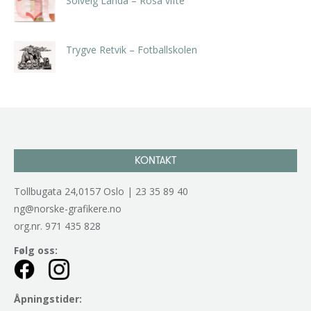
Solveig Landa – Rosa vifte
kr
5.250,00
inkl. 5% kunstavgift
Trygve Retvik – Fotballskolen
kr
2.940,00
inkl. 5% kunstavgift
KONTAKT
Tollbugata 24,0157 Oslo | 23 35 89 40
ng@norske-grafikere.no
org.nr. 971 435 828
Følg oss:
Åpningstider: