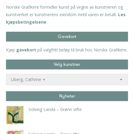
Norske Grafikere formidler kunst på vegne av kunstneren og
kunstverket er kunstnerens eiendom inntil varen er betalt.
Les
kjøpsbetingelsene
Gavekort
Kjøp
gavekort
på valgfritt beløp til bruk hos Norske Grafikere.
Velg kunstner
Liberg, Cathrine
×
Nyheter
Solveig Landa – Grønn vifte
kr
5.250,00
inkl. 5% kunstavgift