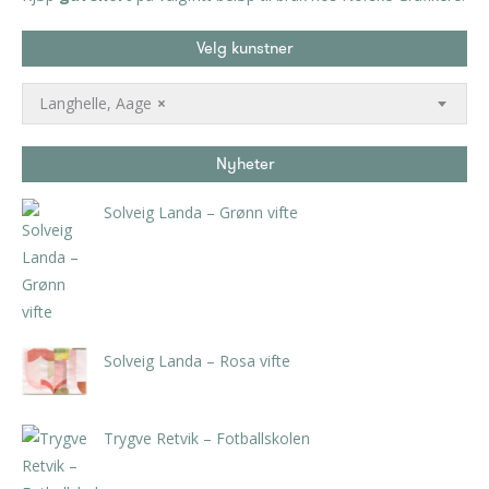
Velg kunstner
Langhelle, Aage
×
Nyheter
Solveig Landa – Grønn vifte
kr
5.250,00
inkl. 5% kunstavgift
Solveig Landa – Rosa vifte
kr
5.250,00
inkl. 5% kunstavgift
Trygve Retvik – Fotballskolen
kr
2.940,00
inkl. 5% kunstavgift