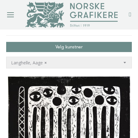
You are here:
Velg kunstner
Langhelle, Aage
×