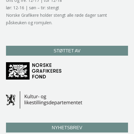
ons og fre: 12-17 | tor 12-18
lør: 12-16 | søn – tir: stengt
Norske Grafikere holder stengt alle røde dager samt
påskeuken og romjulen.
STØTTET AV
NYHETSBREV