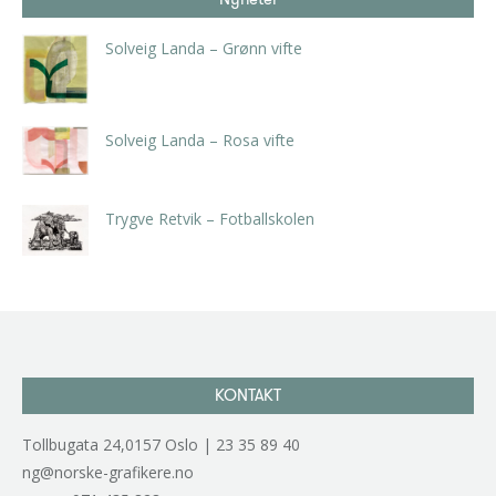
Solveig Landa – Grønn vifte
kr
5.250,00
inkl. 5% kunstavgift
Solveig Landa – Rosa vifte
kr
5.250,00
inkl. 5% kunstavgift
Trygve Retvik – Fotballskolen
kr
2.940,00
inkl. 5% kunstavgift
KONTAKT
Tollbugata 24,0157 Oslo | 23 35 89 40
ng@norske-grafikere.no