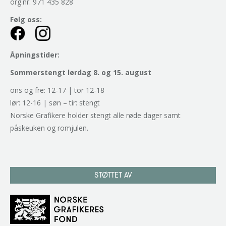
org.nr. 971 435 828
Følg oss:
Åpningstider:
Sommerstengt lørdag 8. og 15. august
ons og fre: 12-17 | tor 12-18
lør: 12-16 | søn – tir: stengt
Norske Grafikere holder stengt alle røde dager samt
påskeuken og romjulen.
STØTTET AV