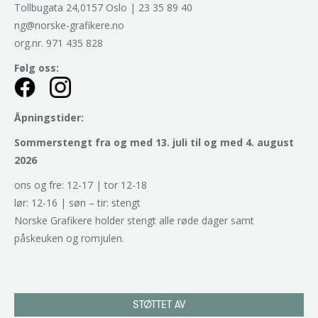
Tollbugata 24,0157 Oslo | 23 35 89 40
ng@norske-grafikere.no
org.nr. 971 435 828
Følg oss:
Åpningstider:
Sommerstengt fra og med 13. juli til og med 4. august
2026
ons og fre: 12-17 | tor 12-18
lør: 12-16 | søn – tir: stengt
Norske Grafikere holder stengt alle røde dager samt
påskeuken og romjulen.
STØTTET AV