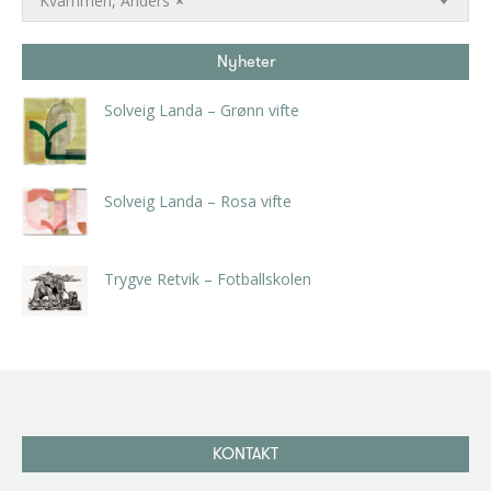
Kvammen, Anders
×
Nyheter
Solveig Landa – Grønn vifte
kr
5.250,00
inkl. 5% kunstavgift
Solveig Landa – Rosa vifte
kr
5.250,00
inkl. 5% kunstavgift
Trygve Retvik – Fotballskolen
kr
2.940,00
inkl. 5% kunstavgift
KONTAKT