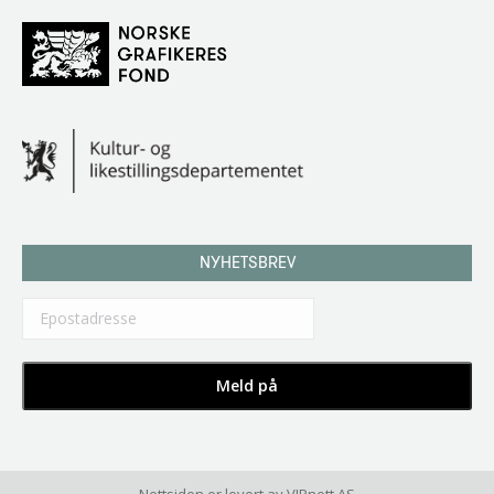
NYHETSBREV
Nettsiden er levert av
VIPnett AS