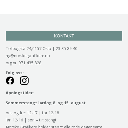
KONTAKT
Tollbugata 24,0157 Oslo | 23 35 89 40
ng@norske-grafikere.no
org.nr. 971 435 828
Følg oss:
Åpningstider:
Sommerstengt lørdag 8. og 15. august
ons og fre: 12-17 | tor 12-18
lør: 12-16 | søn – tir: stengt
Norske Grafikere holder stengt alle røde dager samt