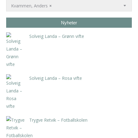
Kvammen, Anders
×
Nyheter
Solveig Landa – Grønn vifte
kr
5.250,00
inkl. 5% kunstavgift
Solveig Landa – Rosa vifte
kr
5.250,00
inkl. 5% kunstavgift
Trygve Retvik – Fotballskolen
kr
2.940,00
inkl. 5% kunstavgift