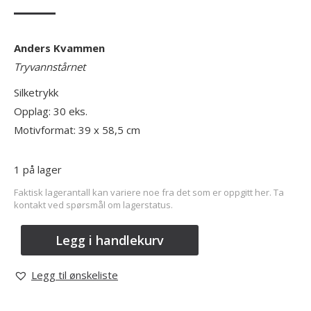
Anders Kvammen
Tryvannstårnet
Silketrykk
Opplag: 30 eks.
Motivformat: 39 x 58,5 cm
1 på lager
Faktisk lagerantall kan variere noe fra det som er oppgitt her. Ta
kontakt ved spørsmål om lagerstatus.
Legg i handlekurv
Legg til ønskeliste