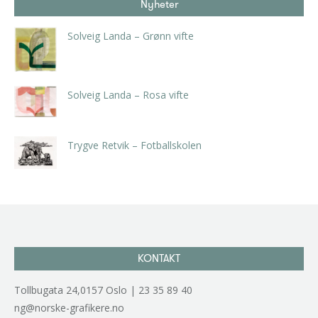
Nyheter
Solveig Landa – Grønn vifte
kr
5.250,00
inkl. 5% kunstavgift
Solveig Landa – Rosa vifte
kr
5.250,00
inkl. 5% kunstavgift
Trygve Retvik – Fotballskolen
kr
2.940,00
inkl. 5% kunstavgift
KONTAKT
Tollbugata 24,0157 Oslo | 23 35 89 40
ng@norske-grafikere.no