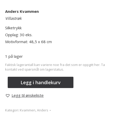
Anders Kvammen
Villastrøk
Silketrykk
Opplag: 30 eks.
Motivformat: 48,5 x 68 cm
1 på lager
Faktisk lagerantall kan variere noe fra det som er oppgitt her. Ta
kontakt ved spørsmål om lagerstatus.
Legg i handlekurv
Legg til ønskeliste
Kategori:
Kvammen, Anders