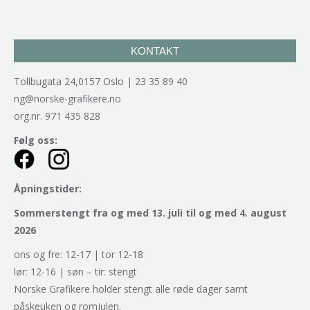
KONTAKT
Tollbugata 24,0157 Oslo | 23 35 89 40
ng@norske-grafikere.no
org.nr. 971 435 828
Følg oss:
Åpningstider:
Sommerstengt fra og med 13. juli til og med 4. august
2026
ons og fre: 12-17 | tor 12-18
lør: 12-16 | søn – tir: stengt
Norske Grafikere holder stengt alle røde dager samt
påskeuken og romjulen.