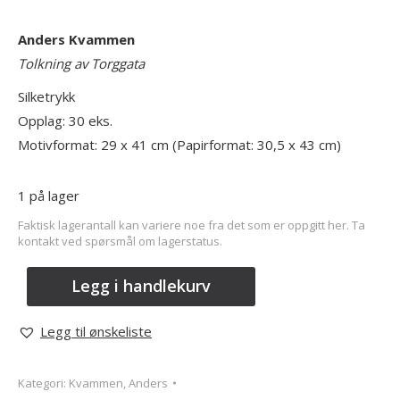
Anders Kvammen
Tolkning av Torggata
Silketrykk
Opplag: 30 eks.
Motivformat: 29 x 41 cm (Papirformat: 30,5 x 43 cm)
1 på lager
Faktisk lagerantall kan variere noe fra det som er oppgitt her. Ta
kontakt ved spørsmål om lagerstatus.
Legg i handlekurv
Legg til ønskeliste
Kategori:
Kvammen, Anders