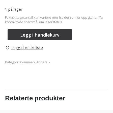
1 på lager
Faktisk lagerantall kan variere noe fra det som er oppgitt her. Ta
kontakt ved spørsmål om lagerstatus.
Legg i handlekurv
Legg til ønskeliste
Kategori:
Kvammen, Anders
Relaterte produkter