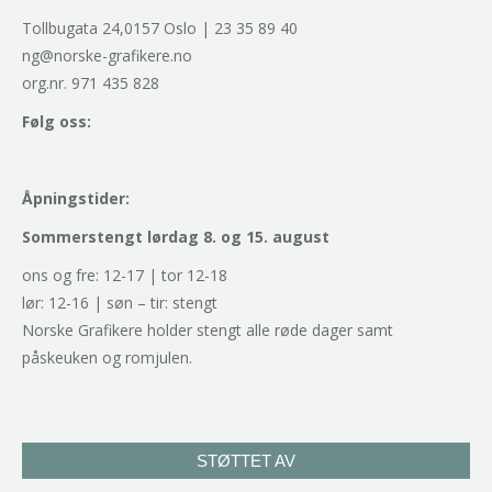
Tollbugata 24,0157 Oslo | 23 35 89 40
ng@norske-grafikere.no
org.nr. 971 435 828
Følg oss:
Åpningstider:
Sommerstengt lørdag 8. og 15. august
ons og fre: 12-17 | tor 12-18
lør: 12-16 | søn – tir: stengt
Norske Grafikere holder stengt alle røde dager samt
påskeuken og romjulen.
STØTTET AV