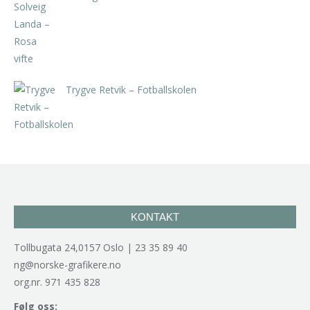
kr
5.250,00
inkl. 5% kunstavgift
Trygve Retvik – Fotballskolen
kr
2.940,00
inkl. 5% kunstavgift
KONTAKT
Tollbugata 24,0157 Oslo | 23 35 89 40
ng@norske-grafikere.no
org.nr. 971 435 828
Følg oss: