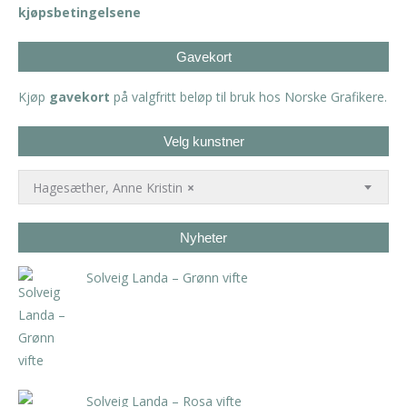
kjøpsbetingelsene
Gavekort
Kjøp
gavekort
på valgfritt beløp til bruk hos Norske Grafikere.
Velg kunstner
Hagesæther, Anne Kristin
×
Nyheter
Solveig Landa – Grønn vifte
kr
5.250,00
inkl. 5% kunstavgift
Solveig Landa – Rosa vifte