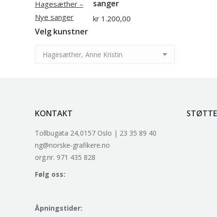
sanger
kr
1.200,00
Velg kunstner
KONTAKT
STØTTE
Tollbugata 24,0157 Oslo | 23 35 89 40
ng@norske-grafikere.no
org.nr. 971 435 828
Følg oss:
Åpningstider: