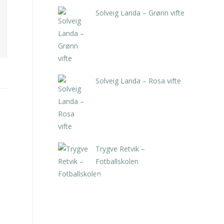
Solveig Landa – Grønn vifte
kr
5.250,00
inkl. 5% kunstavgift
Solveig Landa – Rosa vifte
kr
5.250,00
inkl. 5% kunstavgift
Trygve Retvik –
Fotballskolen
kr
2.940,00
inkl. 5% kunstavgift