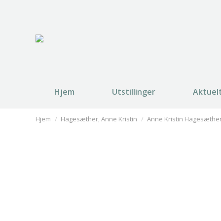
Hjem
Utstillinger
Aktuel
You are here:
Hjem
Hagesæther, Anne Kristin
Anne Kristin Hagesæther