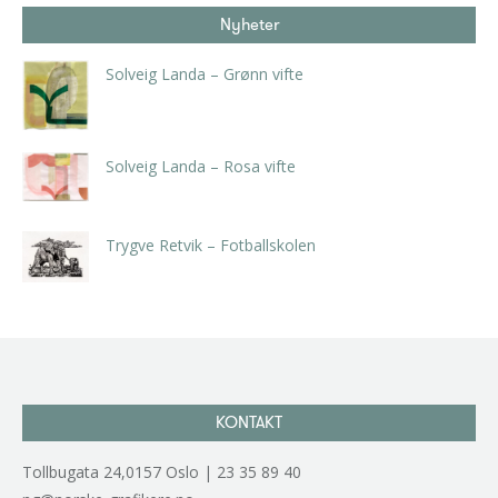
Nyheter
Solveig Landa – Grønn vifte
kr
5.250,00
inkl. 5% kunstavgift
Solveig Landa – Rosa vifte
kr
5.250,00
inkl. 5% kunstavgift
Trygve Retvik – Fotballskolen
kr
2.940,00
inkl. 5% kunstavgift
KONTAKT
Tollbugata 24,0157 Oslo | 23 35 89 40