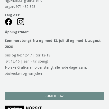
ng@norske-grafikere.no
org.nr. 971 435 828
Følg oss:
Åpningstider:
Sommerstengt fra og med 13. juli til og med 4. august
2026
ons og fre: 12-17 | tor 12-18
lør: 12-16 | søn – tir: stengt
Norske Grafikere holder stengt alle røde dager samt
påskeuken og romjulen.
STØTTET AV