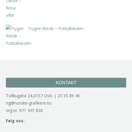
Trygve Retvik – Fotballskolen
kr
2.940,00
inkl. 5% kunstavgift
KONTAKT
Tollbugata 24,0157 Oslo | 23 35 89 40
ng@norske-grafikere.no
org.nr. 971 435 828
Følg oss: