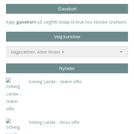
Gavekort
Kjøp
gavekort
på valgfritt beløp til bruk hos Norske Grafikere.
Velg kunstner
Hagesæther, Anne Kristin
×
Nyheter
Solveig Landa – Grønn vifte
kr
5.250,00
inkl. 5% kunstavgift
Solveig Landa – Rosa vifte
kr
5.250,00
inkl. 5% kunstavgift