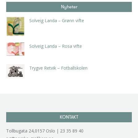
Nyheter
Solveig Landa – Grønn vifte
kr
5.250,00
inkl. 5% kunstavgift
Solveig Landa – Rosa vifte
kr
5.250,00
inkl. 5% kunstavgift
Trygve Retvik – Fotballskolen
kr
2.940,00
inkl. 5% kunstavgift
KONTAKT
Tollbugata 24,0157 Oslo | 23 35 89 40