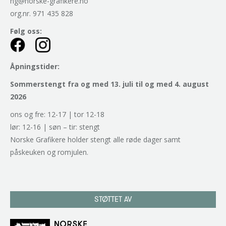
ng@norske-grafikere.no
org.nr. 971 435 828
Følg oss:
Åpningstider:
Sommerstengt fra og med 13. juli til og med 4. august
2026
ons og fre: 12-17 | tor 12-18
lør: 12-16 | søn – tir: stengt
Norske Grafikere holder stengt alle røde dager samt
påskeuken og romjulen.
STØTTET AV