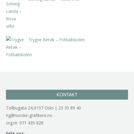
kr
5.250,00
inkl. 5% kunstavgift
Trygve Retvik – Fotballskolen
kr
2.940,00
inkl. 5% kunstavgift
KONTAKT
Tollbugata 24,0157 Oslo | 23 35 89 40
ng@norske-grafikere.no
org.nr. 971 435 828
Følg oss: