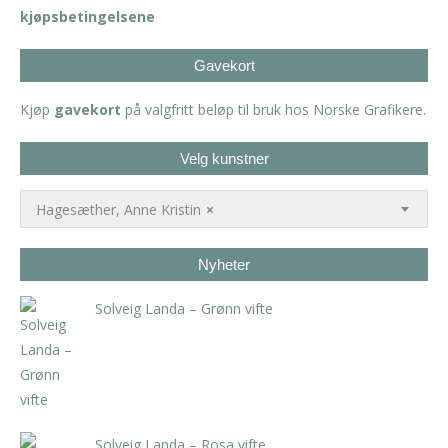
kjøpsbetingelsene
Gavekort
Kjøp
gavekort
på valgfritt beløp til bruk hos Norske Grafikere.
Velg kunstner
Hagesæther, Anne Kristin
×
Nyheter
Solveig Landa – Grønn vifte
kr
5.250,00
inkl. 5% kunstavgift
Solveig Landa – Rosa vifte