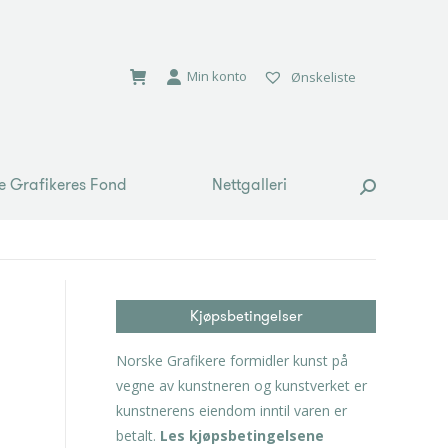
e Grafikeres Fond
Nettgalleri
Search:
Min konto
Ønskeliste
e Grafikeres Fond
Nettgalleri
Search:
Kjøpsbetingelser
Norske Grafikere formidler kunst på
vegne av kunstneren og kunstverket er
kunstnerens eiendom inntil varen er
betalt.
Les kjøpsbetingelsene