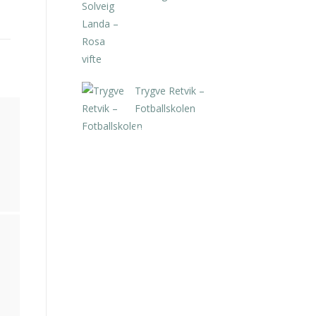
kr
5.250,00
inkl. 5% kunstavgift
Trygve Retvik –
Fotballskolen
kr
2.940,00
inkl. 5% kunstavgift