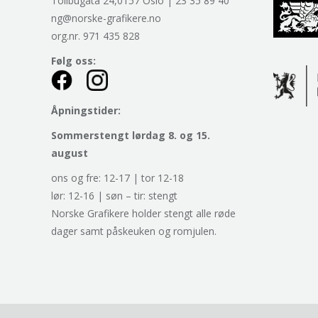
Tollbugata 24,0157 Oslo | 23 35 89 40
ng@norske-grafikere.no
org.nr. 971 435 828
Følg oss:
Åpningstider:
Sommerstengt lørdag 8. og 15.
august
ons og fre: 12-17 | tor 12-18
lør: 12-16 | søn – tir: stengt
Norske Grafikere holder stengt alle røde
dager samt påskeuken og romjulen.