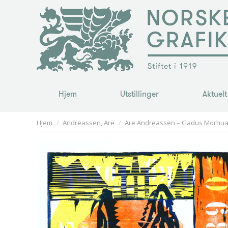
Hjem
Utstillinger
Aktuelt
Hjem
Utstillinger
Aktuelt
You are here:
Hjem
Andreassen, Are
Are Andreassen – Gadus Morhua