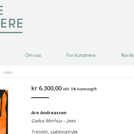
Om oss
For kunstnere
Norsk
Om oss
For kunstnere
Norsk
 – Jaws
kr
6.300,00
inkl. 5% kunstavgift
Are Andreassen
Gadus Morhua – Jaws
Tresnitt, sjablongtrykk