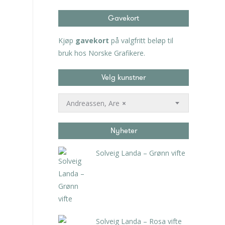
Gavekort
Kjøp
gavekort
på valgfritt beløp til
bruk hos Norske Grafikere.
Velg kunstner
Andreassen, Are
×
Nyheter
Solveig Landa – Grønn vifte
kr
5.250,00
inkl. 5% kunstavgift
Solveig Landa – Rosa vifte