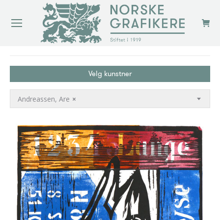
You are here:
Velg kunstner
Andreassen, Are
×