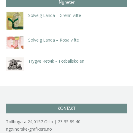
Nyheter
Solveig Landa – Grønn vifte
kr
5.250,00
inkl. 5% kunstavgift
Solveig Landa – Rosa vifte
kr
5.250,00
inkl. 5% kunstavgift
Trygve Retvik – Fotballskolen
kr
2.940,00
inkl. 5% kunstavgift
KONTAKT
Tollbugata 24,0157 Oslo | 23 35 89 40
ng@norske-grafikere.no