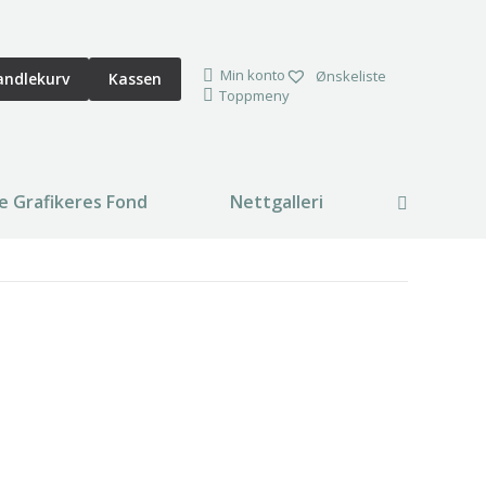
Min konto
Ønskeliste
andlekurv
Kassen
Toppmeny
e Grafikeres Fond
Nettgalleri
Search: