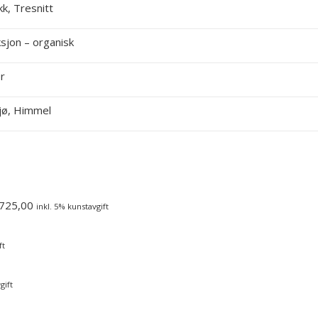
k, Tresnitt
sjon – organisk
r
jø, Himmel
725,00
inkl. 5% kunstavgift
ft
gift