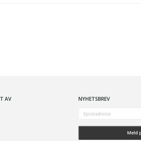
e
kr
5.250,00
inkl. 5% kunstavgift
r
5.250,00
inkl. 5% kunstavgift
olen
kr
2.940,00
inkl. 5% kunstavgift
T AV
NYHETSBREV