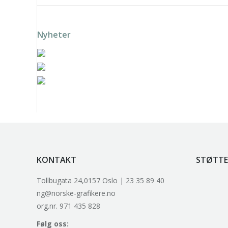
Nyheter
Solveig Landa – Grønn vift
Solveig Landa – Rosa vifte
k
Trygve Retvik – Fotballsk
KONTAKT
STØTTE
Tollbugata 24,0157 Oslo | 23 35 89 40
ng@norske-grafikere.no
org.nr. 971 435 828
Følg oss: