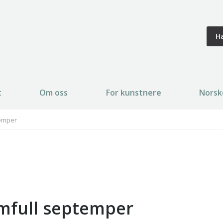
H
t
Om oss
For kunstnere
Norsk
temper
mfull septemper