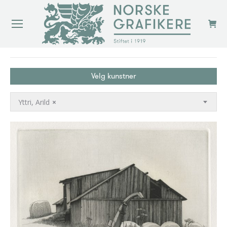
You are here:
Velg kunstner
Yttri, Arild
×