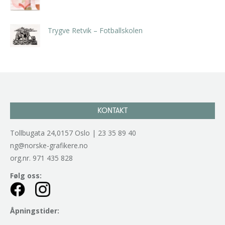
kr
5.250,00
inkl. 5% kunstavgift
Trygve Retvik – Fotballskolen
kr
2.940,00
inkl. 5% kunstavgift
KONTAKT
Tollbugata 24,0157 Oslo | 23 35 89 40
ng@norske-grafikere.no
org.nr. 971 435 828
Følg oss:
Åpningstider: