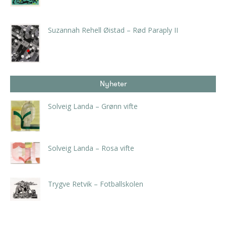
kr
4.725,00
inkl. 5% kunstavgift
Suzannah Rehell Øistad – Rød Paraply II
kr
4.200,00
inkl. 5% kunstavgift
Nyheter
Solveig Landa – Grønn vifte
kr
5.250,00
inkl. 5% kunstavgift
Solveig Landa – Rosa vifte
kr
5.250,00
inkl. 5% kunstavgift
Trygve Retvik – Fotballskolen
kr
2.940,00
inkl. 5% kunstavgift