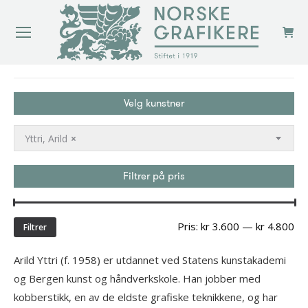
You are here:
Velg kunstner
Yttri, Arild
×
Filtrer på pris
Min
Ma
Pris:
kr 3.600
—
kr 4.800
Filtrer
pri
Arild Yttri (f. 1958) er utdannet ved Statens kunstakademi
og Bergen kunst og håndverkskole. Han jobber med
kobberstikk, en av de eldste grafiske teknikkene, og har