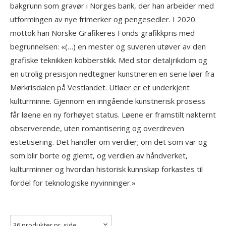
bakgrunn som gravør i Norges bank, der han arbeider med
utformingen av nye frimerker og pengesedler. I 2020
mottok han Norske Grafikeres Fonds grafikkpris med
begrunnelsen: «(…) en mester og suveren utøver av den
grafiske teknikken kobberstikk. Med stor detaljrikdom og
en utrolig presisjon nedtegner kunstneren en serie løer fra
Mørkrisdalen på Vestlandet. Utløer er et underkjent
kulturminne. Gjennom en inngående kunstnerisk prosess
får løene en ny forhøyet status. Løene er framstilt nøkternt
observerende, uten romantisering og overdreven
estetisering. Det handler om verdier; om det som var og
som blir borte og glemt, og verdien av håndverket,
kulturminner og hvordan historisk kunnskap forkastes til
fordel for teknologiske nyvinninger.»