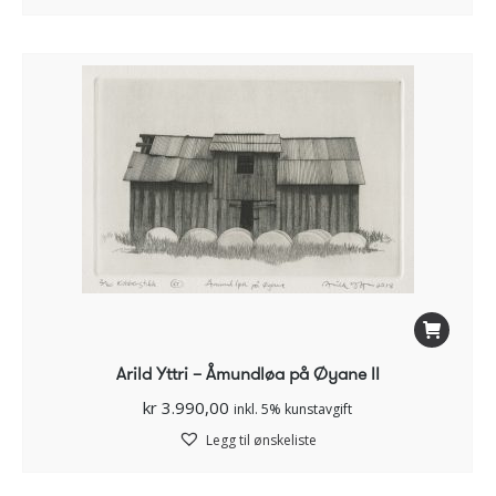
Arild Yttri – Åmundløa på Øyane II
kr
3.990,00
inkl. 5% kunstavgift
Legg til ønskeliste