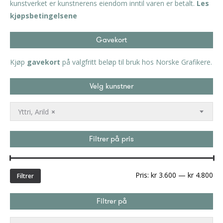
kunstverket er kunstnerens eiendom inntil varen er betalt.
Les
kjøpsbetingelsene
Gavekort
Kjøp
gavekort
på valgfritt beløp til bruk hos Norske Grafikere.
Velg kunstner
Yttri, Arild
×
Filtrer på pris
Min
Ma
Pris:
kr 3.600
—
kr 4.800
Filtrer
pri
Filtrer på