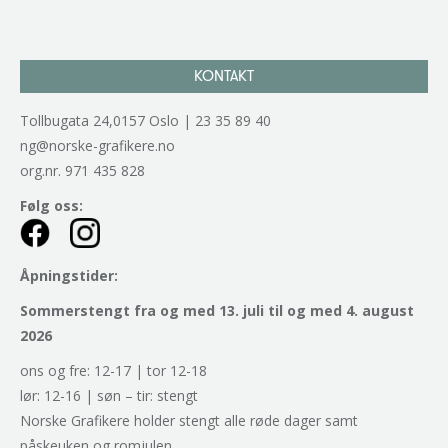
KONTAKT
Tollbugata 24,0157 Oslo | 23 35 89 40
ng@norske-grafikere.no
org.nr. 971 435 828
Følg oss:
Åpningstider:
Sommerstengt fra og med 13. juli til og med 4. august
2026
ons og fre: 12-17 | tor 12-18
lør: 12-16 | søn – tir: stengt
Norske Grafikere holder stengt alle røde dager samt
påskeuken og romjulen.