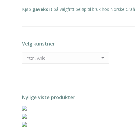
Kjøp
gavekort
på valgfritt beløp til bruk hos Norske Grafi
Velg kunstner
Nylige viste produkter
Rolf Nerli – Tid som har g
Lars Teigum - Element 3
kr
5.
Lars Teigum - Blokkstruktu