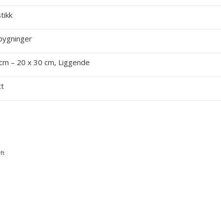
tikk
bygninger
 cm – 20 x 30 cm, Liggende
tt
ft