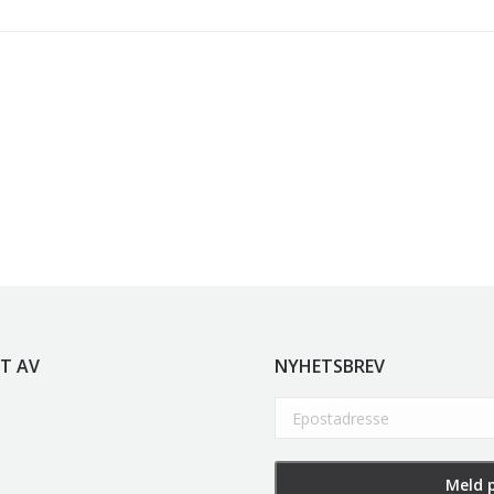
e
kr
5.250,00
inkl. 5% kunstavgift
r
5.250,00
inkl. 5% kunstavgift
olen
kr
2.940,00
inkl. 5% kunstavgift
T AV
NYHETSBREV