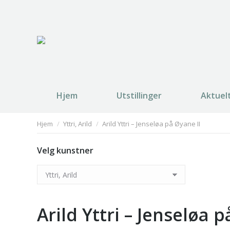
Hjem
Utstillinger
Aktuel
You are here:
Hjem
Yttri, Arild
Arild Yttri – Jenseløa på Øyane II
Velg kunstner
Arild Yttri – Jenseløa p