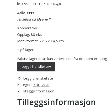
kr
3.990,00
inkl. 5% kunstavgift
Arild Yttri
Jenseløa på Øyane II
Kobberstikk
Opplag: 80 eks.
Motivformat: 22,5 x 14,5 cm
1 på lager
Faktisk lagerantall kan variere noe fra det som er opp
Legg i handlekurv
Legg til ønskeliste
Kategori:
Yttri, Arild
Tilleggsinformasjon
Tilleggsinformasjon