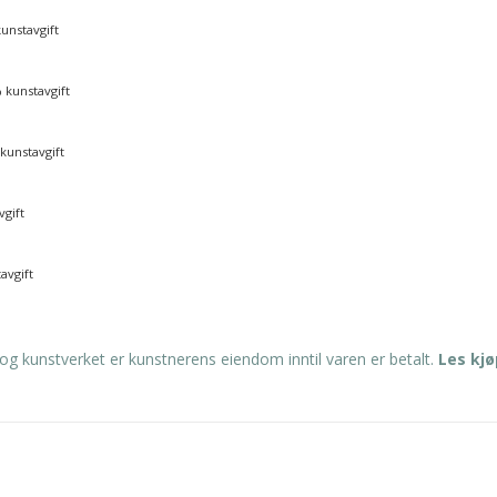
kunstavgift
% kunstavgift
 kunstavgift
vgift
avgift
og kunstverket er kunstnerens eiendom inntil varen er betalt.
Les kj