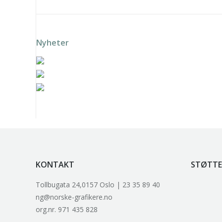
Nyheter
Solveig Landa – Grønn vift
Solveig Landa – Rosa vifte
k
Trygve Retvik – Fotballsk
KONTAKT
STØTTE
Tollbugata 24,0157 Oslo | 23 35 89 40
ng@norske-grafikere.no
org.nr. 971 435 828