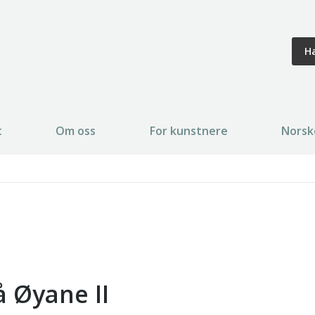
H
t
Om oss
For kunstnere
Norsk
å Øyane II