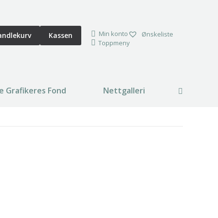
Min konto
Ønskeliste
andlekurv
Kassen
Toppmeny
e Grafikeres Fond
Nettgalleri
Search: