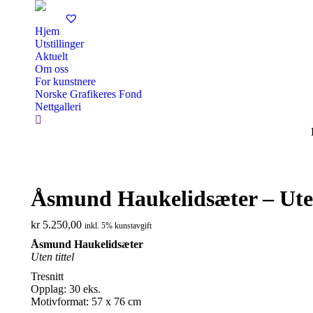
Hjem
Utstillinger
Aktuelt
Om oss
For kunstnere
Norske Grafikeres Fond
Nettgalleri
Search:
Åsmund Haukelidsæter – Uten
kr
5.250,00
inkl. 5% kunstavgift
Åsmund
Haukelidsæter
Uten tittel
Tresnitt
Opplag: 30 eks.
Motivformat: 57 x 76 cm