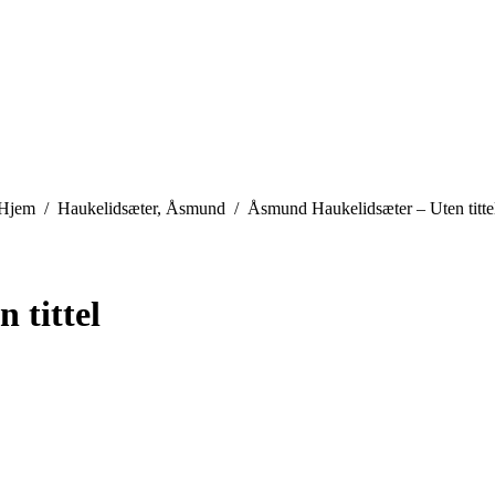
You are here:
Hjem
Haukelidsæter, Åsmund
Åsmund Haukelidsæter – Uten titte
 tittel